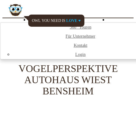
OWL YOU NEED IS
LOVE ♥
Watch My City
360° Touren
Für Unternehmer
;
Kontakt
Login
VOGELPERSPEKTIVE
AUTOHAUS WIEST
BENSHEIM