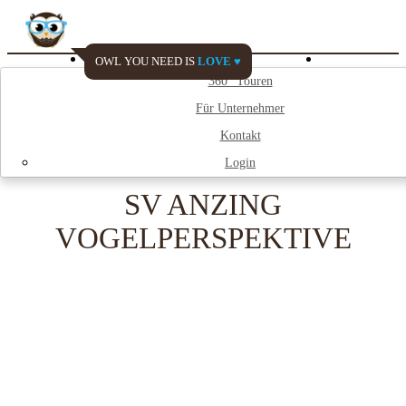
OWL YOU NEED IS
LOVE ♥
Watch My City
360° Touren
Für Unternehmer
;
Kontakt
Login
SV ANZING
VOGELPERSPEKTIVE