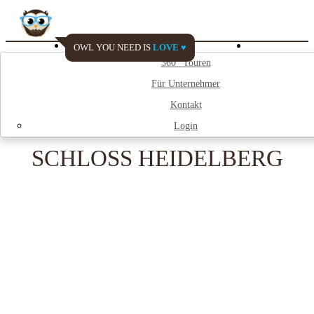
OWL YOU NEED IS
LOVE ♥
Watch My City
360° Touren
Für Unternehmer
;
Kontakt
Login
SCHLOSS HEIDELBERG