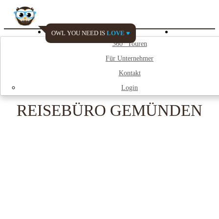
OWL YOU NEED IS
LOVE ♥
Watch My City
360° Touren
Für Unternehmer
;
Kontakt
Login
REISEBÜRO GEMÜNDEN