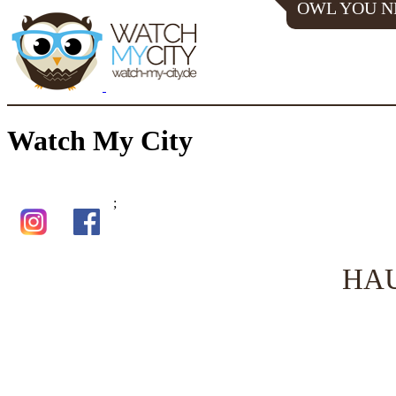
OWL YOU N
Watch My City
;
HAU