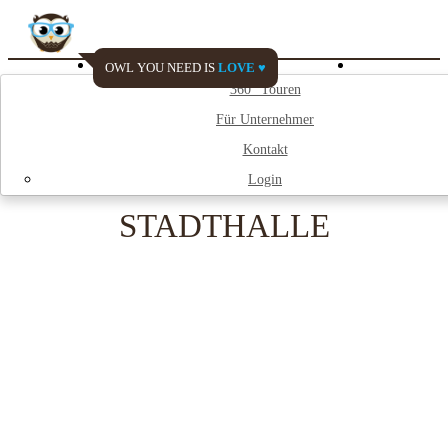
OWL YOU NEED IS
LOVE ♥
Watch My City
360° Touren
Für Unternehmer
;
Kontakt
Login
STADTHALLE