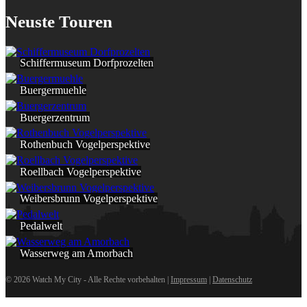
Neuste Touren
Schiffermuseum Dorfprozelten
Buergermuehle
Buergerzentrum
Rothenbuch Vogelperspektive
Roellbach Vogelperspektive
Weibersbrunn Vogelperspektive
Pedalwelt
Wasserweg am Amorbach
© 2026 Watch My City - Alle Rechte vorbehalten |
Impressum
|
Datenschutz