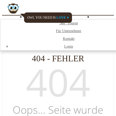
OWL YOU NEED IS
LOVE ♥
Watch My City
360° Touren
Für Unternehmer
;
Kontakt
Login
404 - FEHLER
404
Oops... Seite wurde